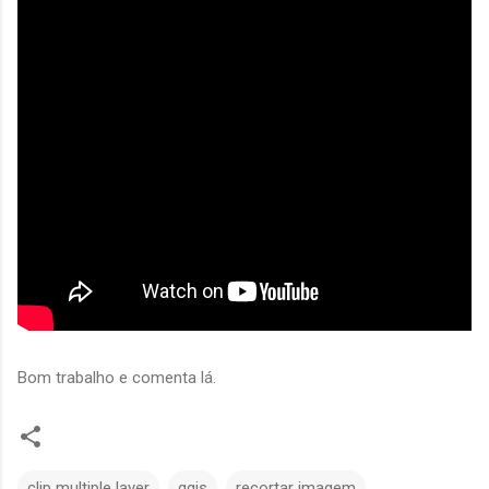
Bom trabalho e comenta lá.
clip multiple layer
qgis
recortar imagem