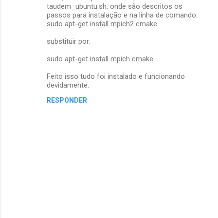
m
taudem_ubuntu.sh, onde são descritos os
passos para instalação e na linha de comando:
e
sudo apt-get install mpich2 cmake
n
substituir por:
t
sudo apt-get install mpich cmake
á
r
Feito isso tudo foi instalado e funcionando
devidamente.
i
RESPONDER
o
s