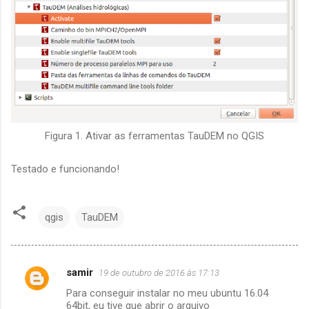
Figura 1. Ativar as ferramentas TauDEM no QGIS
Testado e funcionando!
qgis
TauDEM
samir
19 de outubro de 2016 às 17:13
C
Para conseguir instalar no meu ubuntu 16.04
o
64bit, eu tive que abrir o arquivo