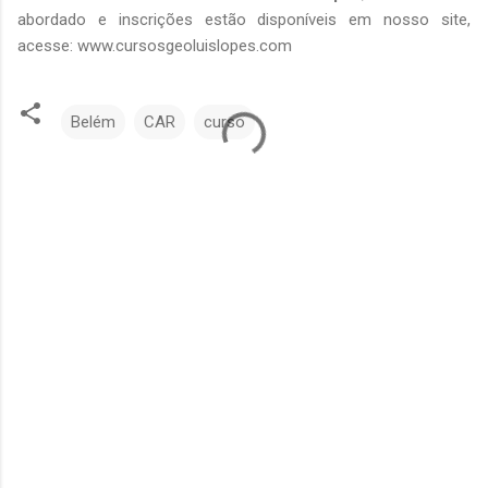
abordado e inscrições estão disponíveis em nosso site,
acesse: www.cursosgeoluislopes.com
Belém
CAR
curso
C
o
m
e
n
t
á
r
i
o
s