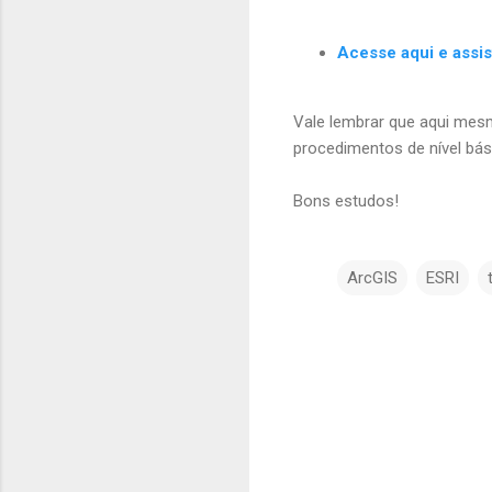
Acesse aqui e assis
Vale lembrar que aqui mes
procedimentos de nível bás
Bons estudos!
ArcGIS
ESRI
C
o
m
e
n
t