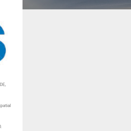
DE,
patial
0.