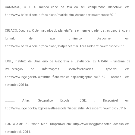
CAMARGO, C. P. O mundo cabe na tela do seu computador. Disponível em:
http://www.baixaki.com.br/download/marble.htm, Acesso em: novembro de 2011
CIRIACO, Douglas. Obtenha dados do planeta Terra em um verdadeiro atlas geográfico em
formato de mapa dinâmico. Disponível em:
http://www.baixaki.com.br/download/statplanet.htm. Acessado em: novembro de 2011.
IBGE, Instituto de Brasileiro de Geografia e Estatística. ESTATCART - Sistema de
Recuperação de Informações Georreferenciadas. Disponível em:
http://www.ibge.gov.br/lojavirtual/fichatecnica.php?codigoproduto=7182. Acesso em:
novembro 2011a.
______. Atlas Geográfico Escolar IBGE. . Disponível em:
http://www.ibge.gov.br/ibgeteen/atlasescolar/index.shtm. Acesso em: novembro 2011b.
LONGGAME. 3D World Map. Disponivel em: http://www.longgame.com/. Acesso em:
novembro de 2011.