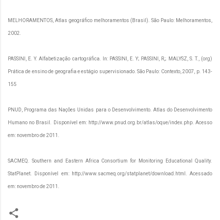
MELHORAMENTOS, Atlas geográfico melhoramentos (Brasil). São Paulo: Melhoramentos,
2002.
PASSINI, E. Y. Alfabetização cartográfica. In: PASSINI, E. Y; PASSINI, R,; MALYSZ, S. T., (org)
Prática de ensino de geografia e estágio supervisionado. São Paulo: Contexto, 2007, p. 143-
155
PNUD, Programa das Nações Unidas para o Desenvolvimento. Atlas do Desenvolvimento
Humano no Brasil. Disponível em: http://www.pnud.org.br/atlas/oque/index.php. Acesso
em: novembro de 2011.
SACMEQ. Southern and Eastern Africa Consortium for Monitoring Educational Quality.
StatPlanet. Disponível em: http://www.sacmeq.org/statplanet/download.html. Acessado
em: novembro de 2011.