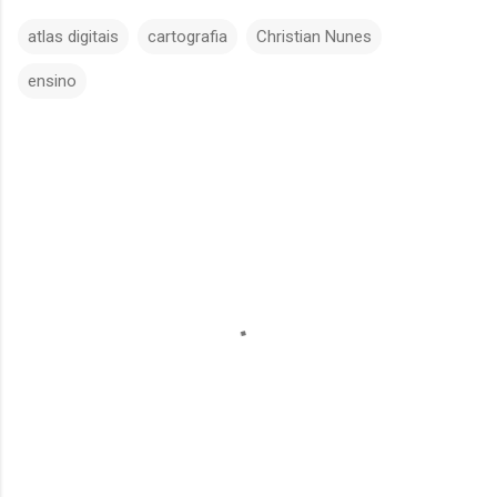
atlas digitais
cartografia
Christian Nunes
ensino
C
o
m
e
n
t
á
r
i
o
s